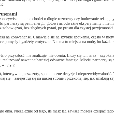
ic!
rtnerami
 oczywiste – tu nie chodzi o długie rozmowy czy budowanie relacji, t
łodsi partnerzy są pełni energii, gotowi na odważne eksperymenty i n
 zobowiązań, bez zbędnych pytań, po prostu dla czystej przyjemności
 czasu na konwenanse. Umawiają się na szybkie spotkania, często w ni
owe pomysły i gadżety erotyczne. Nie ma tu miejsca na nudę, bo każda 
yta o przyszłość, nie analizuje, nie ocenia. Liczy się tu i teraz – szy
realizować nawet najbardziej odważne fantazje. Młodsi partnerzy są c
 w tę grę.
lirt, intensywne pieszczoty, spontaniczne decyzje i nieprzewidywalność.
iaj się – zarejestruj się na naszej stronie i przekonaj się, jak smakują 
o dnia. Niezależnie od tego, ile masz lat, zawsze możesz czerpać rado