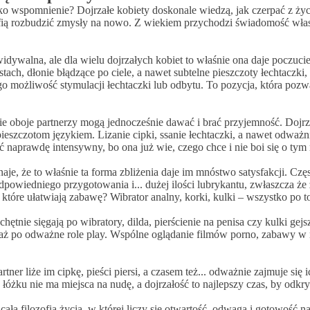
ylko wspomnienie? Dojrzałe kobiety doskonale wiedzą, jak czerpać z życ
potrafią rozbudzić zmysły na nowo. Z wiekiem przychodzi świadomość w
dywalna, ale dla wielu dojrzałych kobiet to właśnie ona daje poczuc
stach, dłonie błądzące po ciele, a nawet subtelne pieszczoty łechtaczk
o możliwość stymulacji łechtaczki lub odbytu. To pozycja, która pozwa
e oboje partnerzy mogą jednocześnie dawać i brać przyjemność. Dojrzał
 pieszczotom językiem. Lizanie cipki, ssanie łechtaczki, a nawet odważn
być naprawdę intensywny, bo ona już wie, czego chce i nie boi się o ty
je, że to właśnie ta forma zbliżenia daje im mnóstwo satysfakcji. Częs
powiedniego przygotowania i... dużej ilości lubrykantu, zwłaszcza że 
 które ułatwiają zabawę? Wibrator analny, korki, kulki – wszystko po
tnie sięgają po wibratory, dilda, pierścienie na penisa czy kulki gejs
y, aż po odważne role play. Wspólne oglądanie filmów porno, zabawy 
tner liże im cipkę, pieści piersi, a czasem też... odważnie zajmuje się 
łóżku nie ma miejsca na nudę, a dojrzałość to najlepszy czas, by odkr
 cała filozofia życia, w której liczy się otwartość, odwaga i gotowość