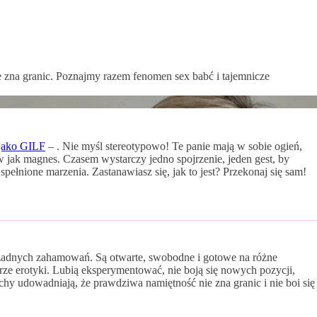
ie zna granic. Poznajmy razem fenomen sex babć i tajemnicze
 jako GILF
– . Nie myśl stereotypowo! Te panie mają w sobie ogień,
w jak magnes. Czasem wystarczy jedno spojrzenie, jeden gest, by
spełnione marzenia. Zastanawiasz się, jak to jest? Przekonaj się sam!
ez żadnych zahamowań. Są otwarte, swobodne i gotowe na różne
erze erotyki. Lubią eksperymentować, nie boją się nowych pozycji,
 udowadniają, że prawdziwa namiętność nie zna granic i nie boi się