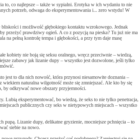
ia to, co najlepsze – także w sypialni. Erotyka w ich wydaniu to nie
łasnych potrzeb, odwaga do eksperymentowania i... zero wstydu! W
ie bliskości i możliwość głębokiego kontaktu wzrokowego. Jednak
i, by przeżyć prawdziwy ogień. A co z pozycją na pieska? Tu już nie ma
la na pełną kontrolę tempa i głębokości, a przy tym daje masę
e kobiety nie boją się seksu oralnego, wręcz przeciwnie – wiedzą,
iejsze zabawy jak lizanie dupy – wszystko jest dozwolone, jeśli tylko
m mówić.
to jest to dla nich nowość, która przynosi niesamowite doznania –
z wiekiem naturalna wilgotność może się zmniejszać. Ale kto by się
 to, by odkrywać nowe obszary przyjemności.
zy. Lubią eksperymentować, bo wiedzą, że seks to nie tylko penetracja,
w miejscach publicznych czy seks w nietypowych miejscach – wszystko
ich pupą. Lizanie dupy, delikatne gryzienie, mocniejsze pchnięcia – to
ywać siebie na nowo.
 na nowe przygody. Chcesz przeżyć coś podobnego? Zarejestruj się na