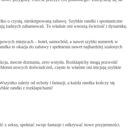
ylko o czystą, nieskrępowaną zabawę. Szybkie randki i spontaniczne
ie mają żadnych zahamowań. To właśnie oni wnoszą świeżość i dynamikę,
.
etypowych miejscach – hotel, samochód, a nawet szybki numerek w
randka to okazja do zabawy i spełnienia nawet najbardziej szalonych
bka akcja, mocne doznania, zero wstydu. Rozklapichy mogą pozwolić
hłonni nowych doświadczeń, często to właśnie oni inicjują szybkie
 Wszystko zależy od ochoty i fantazji, a każda randka kończy się
szybkie randki z rozklapichami!
ść z seksu, spełniać swoje fantazje i odkrywać nowe przyjemności.