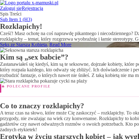
Zaloguj się
Rejestracja
Spis Treści
Sub Item 1 (H3)
Rozklapichy!
Cześć! Masz ochotę na coś naprawdę pikantnego i niecodziennego? Dzis
rozklapichy – temat, który rozgrzewa wyobraźnię i łamie stereotypy.
Seks ze Starszą Kobietą.
Read More
Kim są „sex babcie”?
Zastanawiałeś się kiedyś, kim są te seksowne, dojrzałe kobiety, które 
który rozpala każdego, kto odważy się zbliżyć. Ich doświadczenie i p
rozbudzić fantazje, o których nawet nie śniłeś. Z taką kobietą nie ma 
🔥 POLECANE PROFILE
Poznaj je dziś wieczór
Co to znaczy rozklapichy?
A teraz czas na słowo, które może Cię zaskoczyć – rozklapichy. To ok
przygody, nie zważając na wiek czy konwenanse. Rozklapichy to kobiety
gadżetów czy nawet odważnych rozmów o swoich potrzebach. Kto powi
żadnych etykietek!
Erotyka w życiu starszych kobiet – jak wy