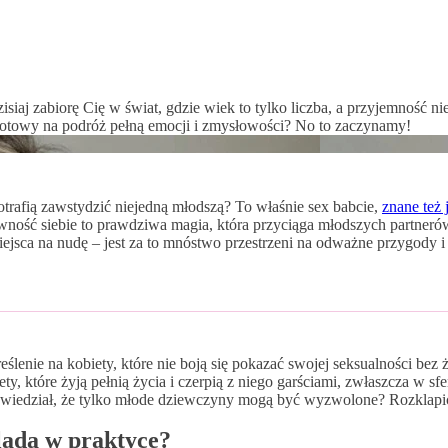
iaj zabiorę Cię w świat, gdzie wiek to tylko liczba, a przyjemność n
 Gotowy na podróż pełną emocji i zmysłowości? No to zaczynamy!
potrafią zawstydzić niejedną młodszą? To właśnie sex babcie,
znane też
ewność siebie to prawdziwa magia, która przyciąga młodszych partneró
miejsca na nudę – jest za to mnóstwo przestrzeni na odważne przygody i 
reślenie na kobiety, które nie boją się pokazać swojej seksualności b
, które żyją pełnią życia i czerpią z niego garściami, zwłaszcza w sf
edział, że tylko młode dziewczyny mogą być wyzwolone? Rozklapichy
gląda w praktyce?