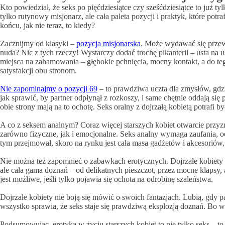
Kto powiedział, że seks po pięćdziesiątce czy sześćdziesiątce to już t
tylko rutynowy misjonarz, ale cała paleta pozycji i praktyk, które 
końcu, jak nie teraz, to kiedy?
Zacznijmy od klasyki –
pozycja misjonarska
. Może wydawać się przewi
nuda? Nic z tych rzeczy! Wystarczy dodać trochę pikanterii – usta na u
miejsca na zahamowania – głębokie pchnięcia, mocny kontakt, a do teg
satysfakcji obu stronom.
Nie zapominajmy o pozycji 69
– to prawdziwa uczta dla zmysłów, gdzi
jak sprawić, by partner odpłynął z rozkoszy, i same chętnie oddają się
obie strony mają na to ochotę. Seks oralny z dojrzałą kobietą potrafi 
A co z seksem analnym? Coraz więcej starszych kobiet otwarcie przyzna
zarówno fizyczne, jak i emocjonalne. Seks analny wymaga zaufania, od
tym przejmował, skoro na rynku jest cała masa gadżetów i akcesoriów,
Nie można też zapomnieć o zabawkach erotycznych. Dojrzałe kobiety chę
ale cała gama doznań – od delikatnych pieszczot, przez mocne klaps
jest możliwe, jeśli tylko pojawia się ochota na odrobinę szaleństwa.
Dojrzałe kobiety nie boją się mówić o swoich fantazjach. Lubią, gdy par
wszystko sprawia, że seks staje się prawdziwą eksplozją doznań. Bo w 
Podsumowując, erotyka w życiu starszych kobiet to nie tylko seks – to