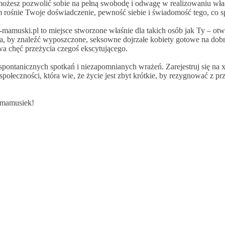
możesz pozwolić sobie na pełną swobodę i odwagę w realizowaniu własny
 rośnie Twoje doświadczenie, pewność siebie i świadomość tego, co sp
l x-mamuski.pl to miejsce stworzone właśnie dla takich osób jak Ty – o
a, by znaleźć wyposzczone, seksowne dojrzałe kobiety gotowe na dobrą 
iwa chęć przeżycia czegoś ekscytującego.
, spontanicznych spotkań i niezapomnianych wrażeń. Zarejestruj się na
połeczności, która wie, że życie jest zbyt krótkie, by rezygnować z prz
 mamusiek!