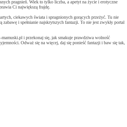
ch pragnień. Wiek to tylko liczba, a apetyt na życie i erotyczne
rawia Ci największą frajdę.
twartych, ciekawych świata i spragnionych gorących przeżyć. Tu nie
zabawę i spełnianie najskrytszych fantazji. To nie jest zwykły portal
 x-mamuski.pl i przekonaj się, jak smakuje prawdziwa wolność
yjemności. Odważ się na więcej, daj się ponieść fantazji i baw się tak,