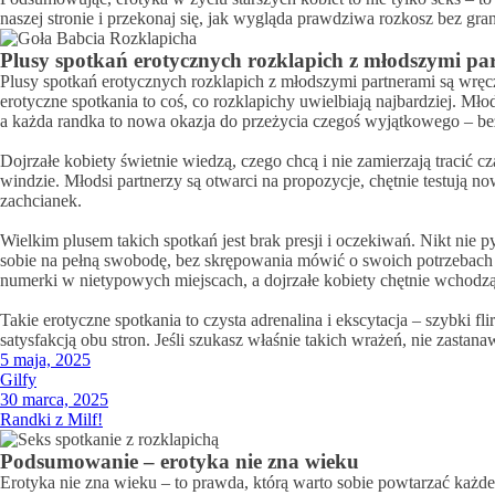
naszej stronie i przekonaj się, jak wygląda prawdziwa rozkosz bez gran
Plusy spotkań erotycznych rozklapich z młodszymi pa
Plusy spotkań erotycznych rozklapich z młodszymi partnerami są wręcz
erotyczne spotkania to coś, co rozklapichy uwielbiają najbardziej. M
a każda randka to nowa okazja do przeżycia czegoś wyjątkowego – bez
Dojrzałe kobiety świetnie wiedzą, czego chcą i nie zamierzają tracić
windzie. Młodsi partnerzy są otwarci na propozycje, chętnie testują n
zachcianek.
Wielkim plusem takich spotkań jest brak presji i oczekiwań. Nikt nie p
sobie na pełną swobodę, bez skrępowania mówić o swoich potrzebach i 
numerki w nietypowych miejscach, a dojrzałe kobiety chętnie wchodzą
Takie erotyczne spotkania to czysta adrenalina i ekscytacja – szybki f
satysfakcją obu stron. Jeśli szukasz właśnie takich wrażeń, nie zastanaw
5 maja, 2025
Gilfy
30 marca, 2025
Randki z Milf!
Podsumowanie – erotyka nie zna wieku
Erotyka nie zna wieku – to prawda, którą warto sobie powtarzać każdeg